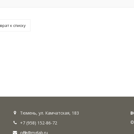
врат к списку
Тюмень, ул. Камчатская, 183
В
©
+7 (958) 152-86-72
office@mglab.ru