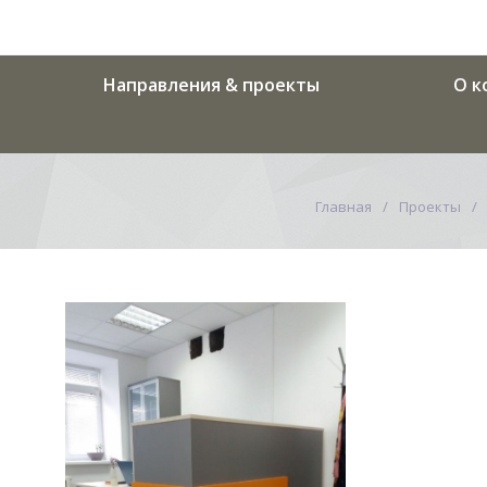
Направления & проекты
О к
Главная
Проекты