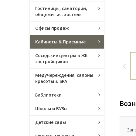
Гостиницы, санатории,
общежития, хостелы
Офисы продаж
Кабинеты & Приемные
Соседские центры в ЖК
застройщиков
Медучереждения, салоны
красоты & SPA
Библиотеки
Возн
Школы и ВУЗы
Детские сады
Зап
Фитнес-центры и