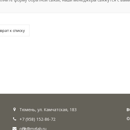
врат к списку
Тюмень, ул. Камчатская, 183
В
©
+7 (958) 152-86-72
office@mglab.ru