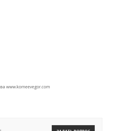
ева www.korneevegor.com
!
ЗАДАТЬ ВОПРОС