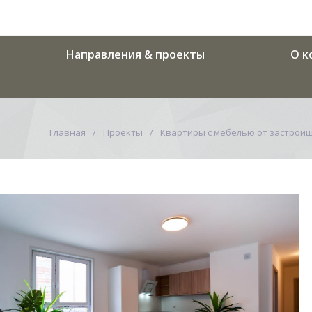
Направления & проекты
О к
Главная
Проекты
Квартиры с мебелью от застрой