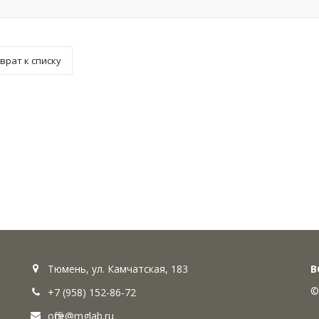
врат к списку
Тюмень, ул. Камчатская, 183
В
©
+7 (958) 152-86-72
office@mglab.ru