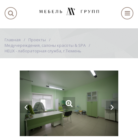
Главная
Проекты
Медучереждения, салоны красоты & SPA
HELIX - лабораторная служба, г.Тюмень