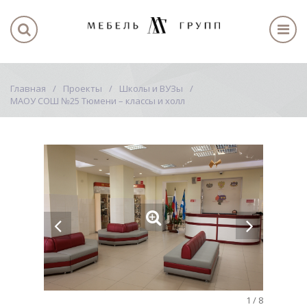
Главная
Проекты
Школы и ВУЗы
МАОУ СОШ №25 Тюмени – классы и холл
1
/
8