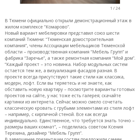
1
/
24
В Тюмени официально открыли демонстрационный этаж в
жилом комплексе “Комарово”.
Новый вариант мебелировки представил союз шести
компаний Тюмени: “Тюменская домостроительная
компания”, члены Ассоциации мебельщиков Тюменской
области – производственная компания “Мебель Групп” и
фабрика “Заречье”, а также ремонтная компания “Мой дом”.
“Каждый проект – это новинка. Набор модульных систем
остается тем же, а визуализация фасадов разная. В
проекте всегда присутствуют такие стили как классика,
модерн, лофт. Если вы теряетесь и не знаете, как
обставить новую квартиру – посмотрите варианты готовых
проектов на сайте, у нас тоже есть галерея; скачайте
картинки из интернета. Сейчас можно смело сочетать
классическую кровать с грубыми элементами из стиля лофт
– например, с кирпичной стеной. Все как всегда
индивидуально. Единственное, что требуется знать точно –
размеры ваших комнат”, – поделилась советом Ксения
Терехина, дизайнер “Мебель Групп”.
В завершение презентации гостям предложили самим