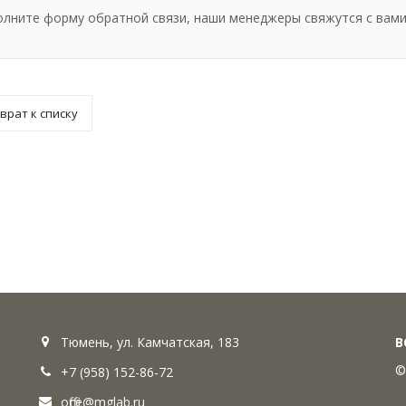
олните форму обратной связи, наши менеджеры свяжутся с вами
врат к списку
Тюмень, ул. Камчатская, 183
В
©
+7 (958) 152-86-72
office@mglab.ru