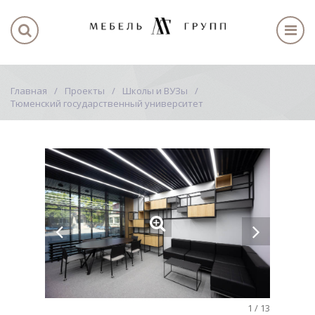
Главная
Проекты
Школы и ВУЗы
Тюменский государственный университет
1
/
13