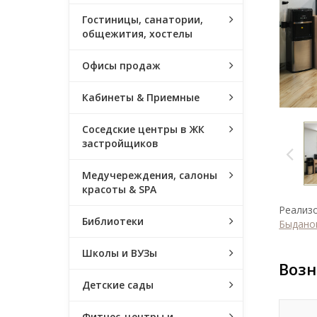
Гостиницы, санатории,
общежития, хостелы
Офисы продаж
Кабинеты & Приемные
Соседские центры в ЖК
застройщиков
Медучереждения, салоны
красоты & SPA
Реализо
Библиотеки
Быдано
Школы и ВУЗы
Возн
Детские сады
Фитнес-центры и