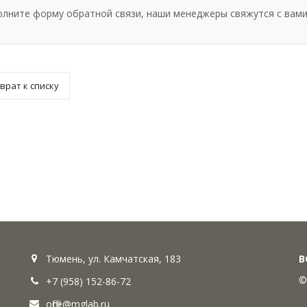
олните форму обратной связи, наши менеджеры свяжутся с вами
врат к списку
Тюмень, ул. Камчатская, 183
В
©
+7 (958) 152-86-72
office@mglab.ru