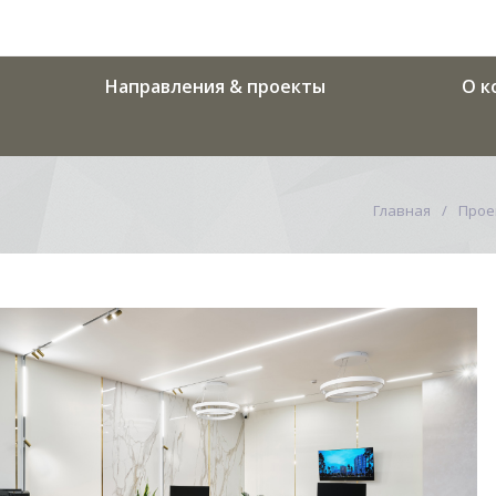
Направления & проекты
О к
Главная
Прое