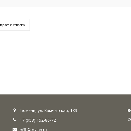
врат к списку
Тюмень, ул. Камчатская, 183
В
©
+7 (958) 152-86-72
office@mglab.ru