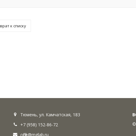
врат к списку
Тюмень, ул. Камчатская, 183
В
©
+7 (958) 152-86-72
office@mglab.ru